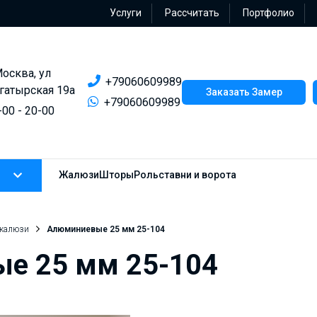
Услуги
Рассчитать
Портфолио
Москва, ул
+79060609989
гатырская 19а
Заказать Замер
+79060609989
-00 - 20-00
Жалюзи
Шторы
Рольставни и ворота
 жалюзи
Алюминиевые 25 мм 25-104
е 25 мм 25-104