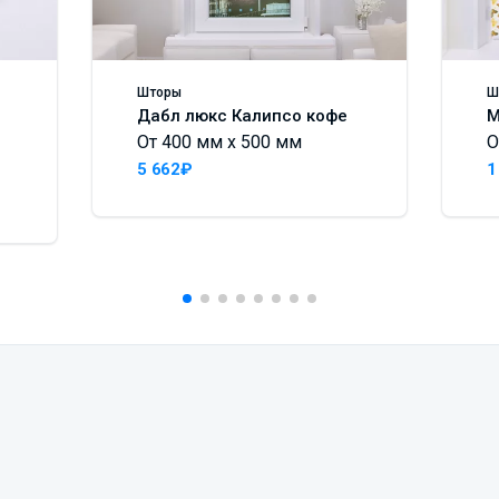
Шторы
Ш
Дабл люкс Калипсо кофе
М
От 400 мм x 500 мм
О
5 662₽
1