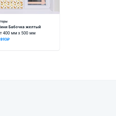
торы
Шторы
ини Бабочка желтый
Дабл люкс Мадага
т 400 мм x 500 мм
серый
От 400 мм x 500 м
 893₽
3 865₽