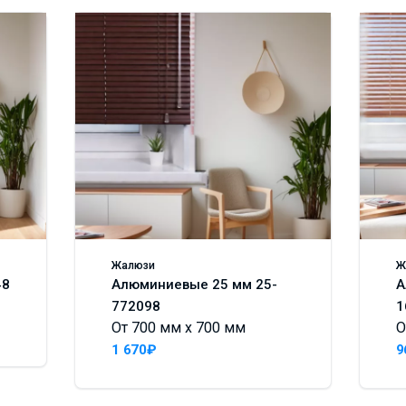
Жалюзи
Ж
48
Алюминиевые 25 мм 25-
А
772098
1
От 700 мм x 700 мм
О
1 670₽
9