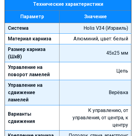
Технические характеристики
Параметр
Значение
Система
Holis V34 (Израиль)
Материал карниза
Алюминий, цвет: белый
Размер карниза
45х25 мм
(ШхВ)
Управление на
Цепь
поворот ламелей
Управление на
сдвижение
Верёвка
ламелей
К управлению, от
Варианты
управления, от центра, к
сдвижения
центру
Крепление карниза
Потолок, стена, армстронг