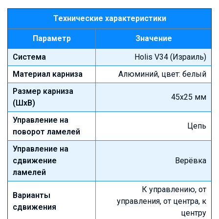
Технические характеристики
Параметр
Значение
Система
Holis V34 (Израиль)
Материал карниза
Алюминий, цвет: белый
Размер карниза
45х25 мм
(ШхВ)
Управление на
Цепь
поворот ламелей
Управление на
сдвижение
Верёвка
ламелей
К управлению, от
Варианты
управления, от центра, к
сдвижения
центру