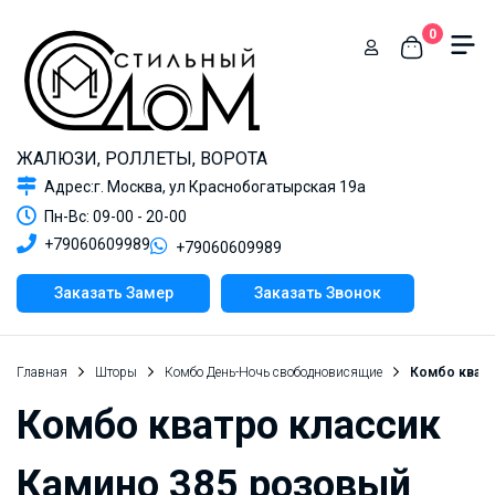
0
ЖАЛЮЗИ, РОЛЛЕТЫ, ВОРОТА
Адрес:г. Москва, ул Краснобогатырская 19а
Пн-Вс: 09-00 - 20-00
+79060609989
+79060609989
Заказать Замер
Заказать Звонок
Главная
Шторы
Комбо День-Ночь свободновисящие
Комбо кватр
Комбо кватро классик
Камино 385 розовый