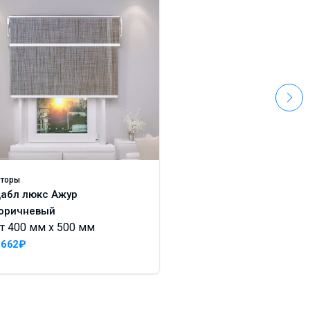
торы
Шторы
абл люкс Ажур
Дабл люкс Ницца б
оричневый
бежевый
т 400 мм x 500 мм
От 400 мм x 500 м
 662₽
8 857₽