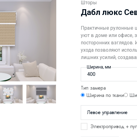
Шторы
Дабл люкс Се
Практичные рулонные 
уют в доме или офисе, 
посторонних взглядов. 
ухода позволяют испол
лишних усилий, создава
Ширина, мм
Тип замера
Ширина по ткани
Шир
Левое управление
Электропривод + пул