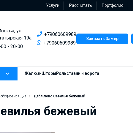
Услуги
Рассчитать
Портфолио
Москва, ул
+79060609989
гатырская 19а
Заказать Замер
+79060609989
-00 - 20-00
Жалюзи
Шторы
Рольставни и ворота
вободновисящие
Дабл люкс Севилья бежевый
Севилья бежевый