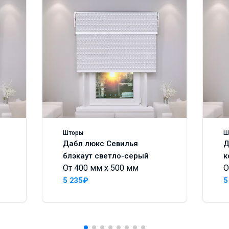
Шторы
Ш
Дабл люкс Севилья
Д
блэкаут светло-серый
к
От 400 мм x 500 мм
О
5 235₽
5