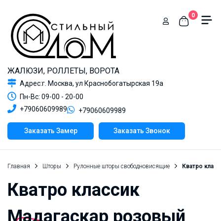
0
ЖАЛЮЗИ, РОЛЛЕТЫ, ВОРОТА
Адрес:г. Москва, ул Краснобогатырская 19а
Пн-Вс: 09-00 - 20-00
+79060609989
+79060609989
Заказать Замер
Заказать Звонок
Главная
Шторы
Рулонные шторы свободновисящие
Кватро клас
Кватро классик
Мадагаскар розовый