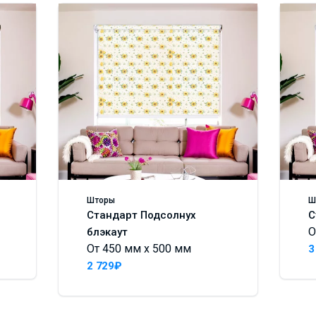
Шторы
Ш
Стандарт Подсолнух
С
О
блэкаут
От 450 мм x 500 мм
3
2 729₽