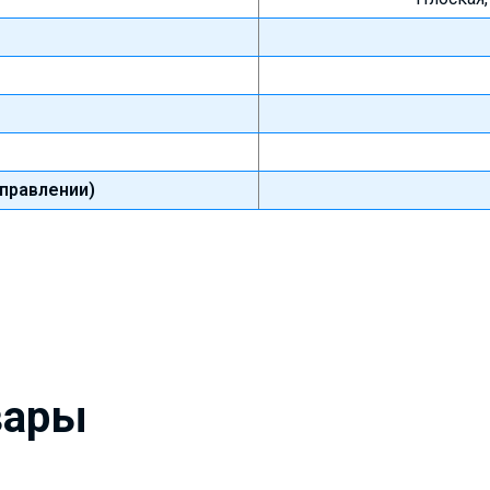
правлении)
вары