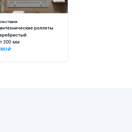
ольставни
Жалюзи
антехнические роллеты
Пластиковые Одес
еребристый
лиловый
т 300 мм
От 700 мм x 700 м
 861₽
2 670₽