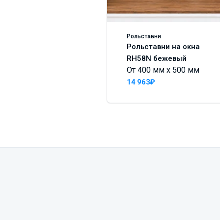
Рольставни
Рольставни на окна
RH58N бежевый
От 400 мм x 500 мм
14 963₽