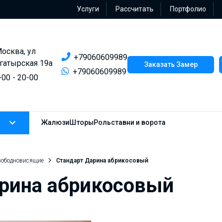
Услуги
Рассчитать
Портфолио
Москва, ул
+79060609989
гатырская 19а
Заказать Замер
+79060609989
-00 - 20-00
Жалюзи
Шторы
Рольставни и ворота
вободновисящие
Стандарт Дарина абрикосовый
арина абрикосовый