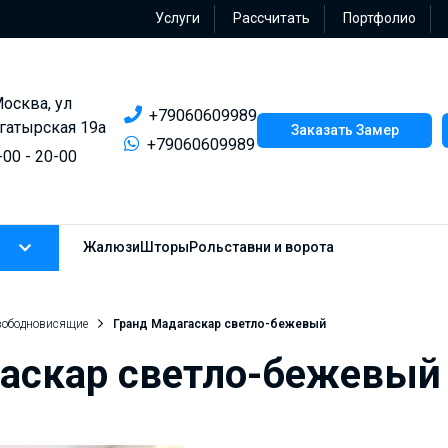
Услуги
Рассчитать
Портфолио
Москва, ул
+79060609989
гатырская 19а
Заказать Замер
+79060609989
-00 - 20-00
Жалюзи
Шторы
Рольставни и ворота
вободновисящие
Гранд Мадагаскар светло-бежевый
гаскар светло-бежевый