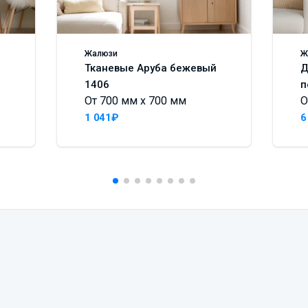
Жалюзи
Ж
Тканевые Аруба бежевый
Д
1406
п
От 700 мм x 700 мм
О
1 041₽
6