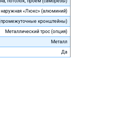
на, потолок, проем (саморезы)
, наружная «Люкс» (алюминий)
и (промежуточные кронштейны)
Металлический трос (опция)
Металл
Да