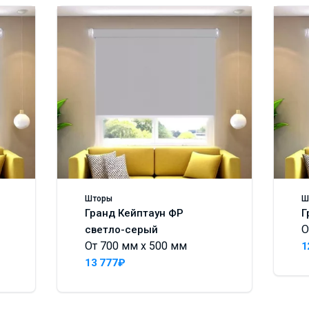
Шторы
Ш
Гранд Кейптаун ФР
Г
О
светло-серый
От 700 мм x 500 мм
1
13 777₽