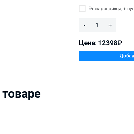
Электропривод + пул
-
+
Цена: 12398₽
 товаре