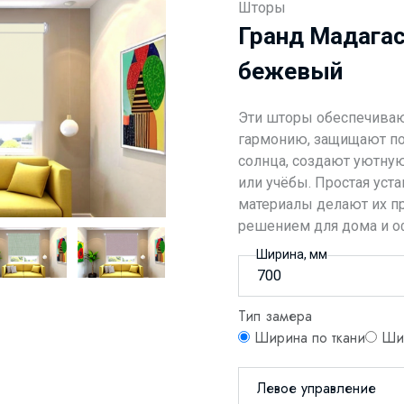
Шторы
Гранд Мадагас
бежевый
Эти шторы обеспечиваю
гармонию, защищают по
солнца, создают уютную
или учёбы. Простая уст
материалы делают их п
решением для дома и о
Ширина, мм
Тип замера
Ширина по ткани
Шир
Левое управление