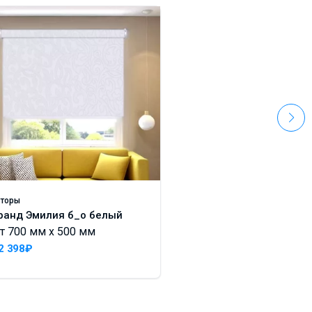
торы
Шторы
ранд Эмилия б_о белый
Гранд Подсолнух
т 700 мм x 500 мм
От 700 мм x 500 м
2 398₽
12 398₽