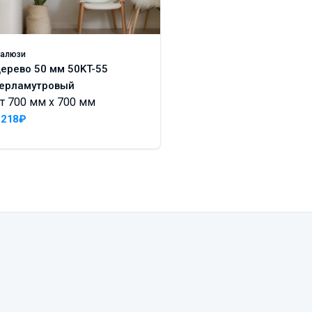
алюзи
Рольставни
ерево 50 мм 50KT-55
Рольворота RH77M
ерламутровый
золотой дуб
т 700 мм x 700 мм
От 400 мм x 500 м
 218₽
29 469₽