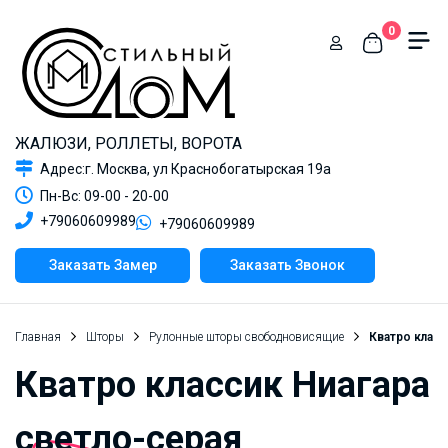
0
ЖАЛЮЗИ, РОЛЛЕТЫ, ВОРОТА
Адрес:г. Москва, ул Краснобогатырская 19а
Пн-Вс: 09-00 - 20-00
+79060609989
+79060609989
Заказать Замер
Заказать Звонок
Главная
Шторы
Рулонные шторы свободновисящие
Кватро класс
Кватро классик Ниагара
светло-серая