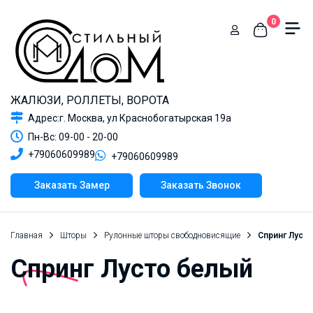
0
ЖАЛЮЗИ, РОЛЛЕТЫ, ВОРОТА
Адрес:г. Москва, ул Краснобогатырская 19а
Пн-Вс: 09-00 - 20-00
+79060609989
+79060609989
Заказать Замер
Заказать Звонок
Главная
Шторы
Рулонные шторы свободновисящие
Спринг Луст
Спринг Лусто белый