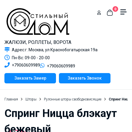
0
ЖАЛЮЗИ, РОЛЛЕТЫ, ВОРОТА
Адрес:г. Москва, ул Краснобогатырская 19а
Пн-Вс: 09-00 - 20-00
+79060609989
+79060609989
Заказать Замер
Заказать Звонок
Главная
Шторы
Рулонные шторы свободновисящие
Спринг Ницц
Спринг Ницца блэкаут
бежевый