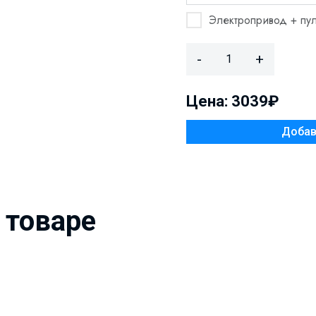
Электропривод + пул
-
+
Цена: 3039₽
 товаре