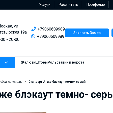
Услуги
Рассчитать
Портфолио
Москва, ул
+79060609989
гатырская 19а
Заказать Замер
+79060609989
-00 - 20-00
Жалюзи
Шторы
Рольставни и ворота
вободновисящие
Стандарт Анже блэкаут темно- серый
же блэкаут темно- сер