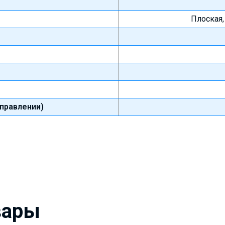
Плоская
правлении)
вары