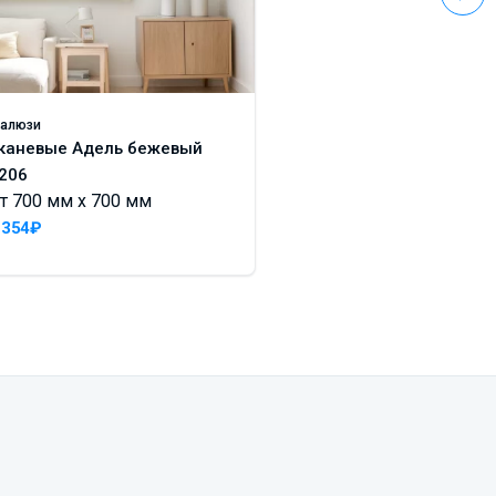
алюзи
Жалюзи
каневые Адель бежевый
Алюминиевые 25 м
206
772082
т 700 мм x 700 мм
От 700 мм x 700 м
 354₽
1 670₽