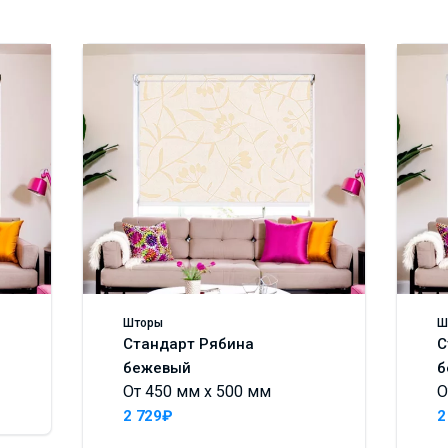
Шторы
Ш
Стандарт Рябина
С
бежевый
б
От 450 мм x 500 мм
О
2 729₽
2