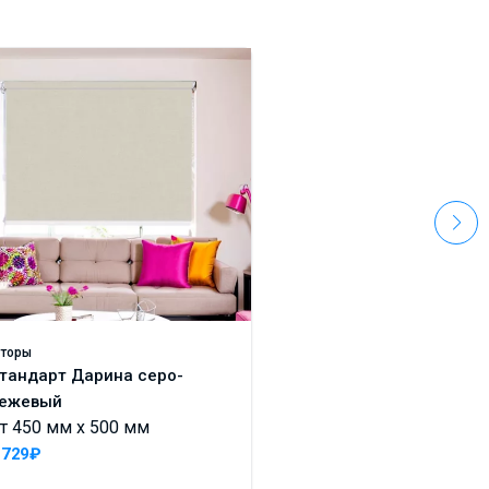
торы
Шторы
тандарт Дарина серо-
Стандарт Монако
ежевый
дымчатый
т 450 мм x 500 мм
От 450 мм x 500 м
 729₽
3 039₽