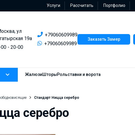
Услуги
Рассчитать
Портфолио
Москва, ул
+79060609989
гатырская 19а
Заказать Замер
+79060609989
-00 - 20-00
Жалюзи
Шторы
Рольставни и ворота
вободновисящие
Стандарт Ницца серебро
цца серебро