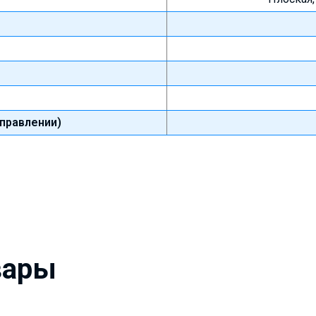
правлении)
вары