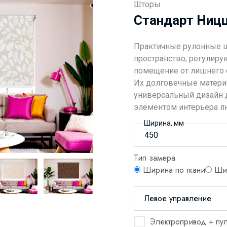
Шторы
Стандарт Ницц
Практичные рулонные 
пространство, регулир
помещение от лишнего с
Их долговечные материа
универсальный дизайн 
элементом интерьера лю
Ширина, мм
Тип замера
Ширина по ткани
Шир
Левое управление
Электропривод + пул