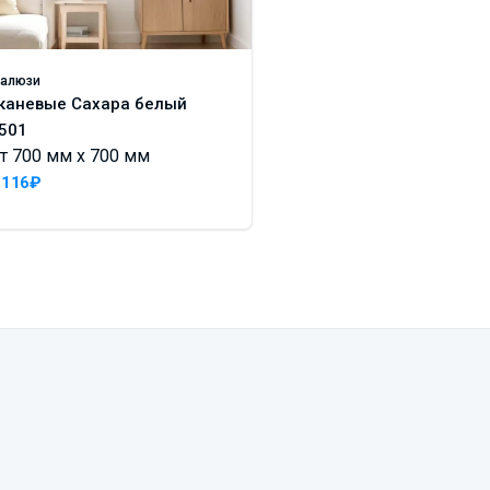
алюзи
Жалюзи
каневые Сахара белый
Бамбук 50 мм 50KT
501
венге
т 700 мм x 700 мм
От 700 мм x 700 м
 116₽
6 734₽