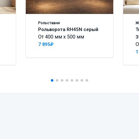
Рольставни
Ж
Рольворота RH45N серый
Т
От 400 мм x 500 мм
3
О
7 895₽
1