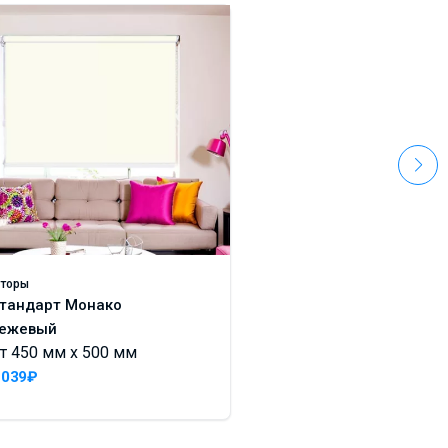
торы
Шторы
тандарт Монако
Стандарт Лусто те
ежевый
бежевый
т 450 мм x 500 мм
От 450 мм x 500 м
 039₽
3 945₽