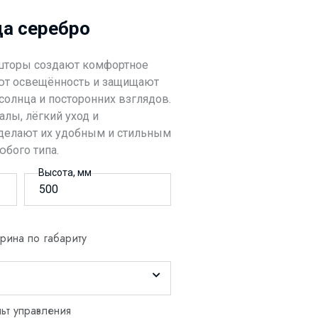
а серебро
шторы создают комфортное
уют освещённость и защищают
олнца и посторонних взглядов.
лы, лёгкий уход и
делают их удобным и стильным
бого типа.
Высота, мм
ина по габариту
ьт управления