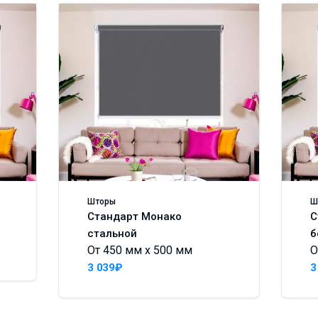
Шторы
Ш
Стандарт Монако
С
стальной
б
От 450 мм x 500 мм
О
3 039₽
3